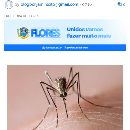
by
blogbenjaminleite@gmail.com
•
07:16
0
PREFEITURA DE FLORES