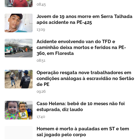
08:45
Jovem de 19 anos morre em Serra Talhada
após acidente na PE-425
13:09
Acidente envolvendo van do TFD e
caminhão deixa mortos e feridos na PE-
360, em Floresta
08:51
Operação resgata nove trabalhadores em
condições análogas à escravidão no Sertão
de PE
09:26
Caso Helena: bebê de 10 meses não foi
estuprada, diz laudo
17:40
Homem é morto à pauladas em ST e tem
sal jogado pelo corpo