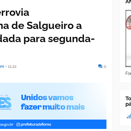
A
errovia
na de Salgueiro a
dada para segunda-
om
•
11:22
0
Fo
To
p