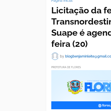
Página inicial
Licitação da f
Transnordesti
Suape é agen
feira (20)
by
blogbenjaminleite@gmail.c
PREFEITURA DE FLORES