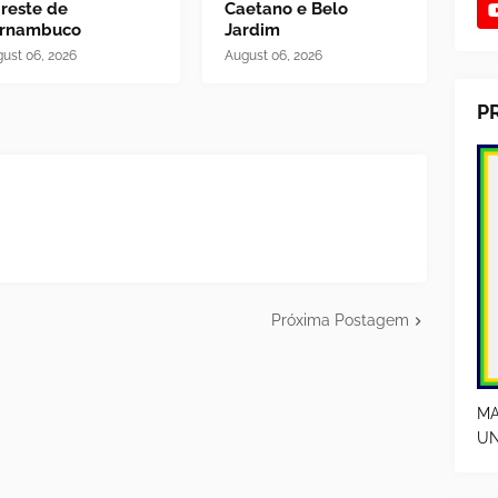
reste de
Caetano e Belo
rnambuco
Jardim
ust 06, 2026
August 06, 2026
P
Próxima Postagem
MA
UN