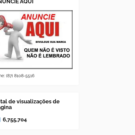
NUNCIE AQUI
ne: (87) 8108-5516
tal de visualizações de
ágina
6,755,704