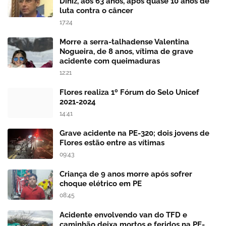
Diniz, aos 63 anos, após quase 10 anos de
luta contra o câncer
17:24
Morre a serra-talhadense Valentina
Nogueira, de 8 anos, vítima de grave
acidente com queimaduras
12:21
Flores realiza 1º Fórum do Selo Unicef
2021-2024
14:41
Grave acidente na PE-320; dois jovens de
Flores estão entre as vítimas
09:43
Criança de 9 anos morre após sofrer
choque elétrico em PE
08:45
Acidente envolvendo van do TFD e
caminhão deixa mortos e feridos na PE-