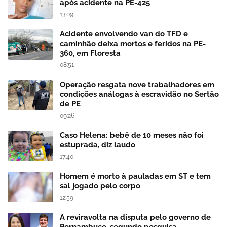
após acidente na PE-425
13:09
Acidente envolvendo van do TFD e
caminhão deixa mortos e feridos na PE-
360, em Floresta
08:51
Operação resgata nove trabalhadores em
condições análogas à escravidão no Sertão
de PE
09:26
Caso Helena: bebê de 10 meses não foi
estuprada, diz laudo
17:40
Homem é morto à pauladas em ST e tem
sal jogado pelo corpo
12:59
A reviravolta na disputa pelo governo de
Pernambuco, segundo pesquisa