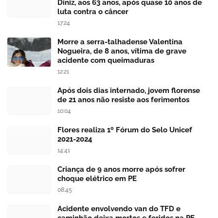
Diniz, aos 63 anos, após quase 10 anos de
luta contra o câncer
17:24
Morre a serra-talhadense Valentina
Nogueira, de 8 anos, vítima de grave
acidente com queimaduras
12:21
Após dois dias internado, jovem florense
de 21 anos não resiste aos ferimentos
10:04
Flores realiza 1º Fórum do Selo Unicef
2021-2024
14:41
Criança de 9 anos morre após sofrer
choque elétrico em PE
08:45
Acidente envolvendo van do TFD e
caminhão deixa mortos e feridos na PE-