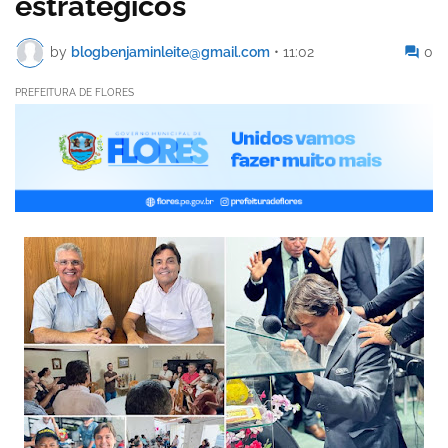
estratégicos
by
blogbenjaminleite@gmail.com
•
11:02
0
PREFEITURA DE FLORES