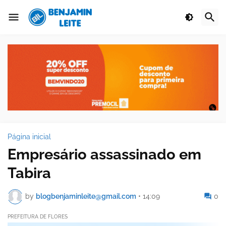
Página inicial
Empresário assassinado em
Tabira
by
blogbenjaminleite@gmail.com
•
14:09
0
PREFEITURA DE FLORES